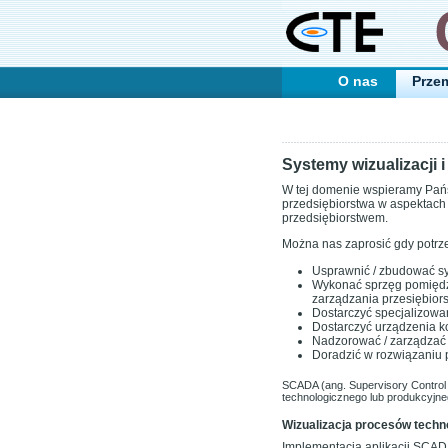
O nas
Prze
Systemy wizualizacji 
W tej domenie wspieramy Pańs
przedsiębiorstwa w aspektach 
przedsiębiorstwem.
Można nas zaprosić gdy potrz
Usprawnić / zbudować sy
Wykonać sprzęg pomiędz
zarządzania przesiębio
Dostarczyć specjalizowa
Dostarczyć urządzenia k
Nadzorować / zarządzać 
Doradzić w rozwiązaniu
SCADA (ang. Supervisory Control 
technologicznego lub produkcyjne
Wizualizacja procesów techn
Implementacja aplikacji SCADA