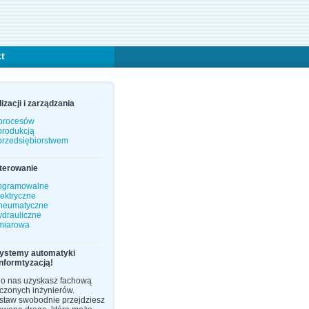
t
zacji i zarządzania
 procesów
produkcją
przedsiębiorstwem
terowanie
rogramowalne
lektryczne
pneumatyczne
ydrauliczne
miarowa
systemy automatyki
 informtyzacją!
do nas uzyskasz fachową
zonych inżynierów.
staw swobodnie przejdziesz