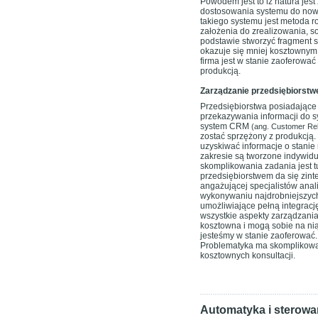
Powodem jest to iż natura jes
dostosowania systemu do no
takiego systemu jest metoda r
założenia do zrealizowania, s
podstawie stworzyć fragment s
okazuje się mniej kosztownym
firma jest w stanie zaoferow
produkcją.
Zarządzanie przedsiębiorstw
Przedsiębiorstwa posiadające
przekazywania informacji do 
system CRM
(ang. Customer Rel
zostać sprzężony z produkcją.
uzyskiwać informacje o stanie
zakresie są tworzone indywid
skomplikowania zadania jest t
przedsiębiorstwem da się zinte
angażującej specjalistów anali
wykonywaniu najdrobniejszych 
umożliwiające pełną integrac
wszystkie aspekty zarządzania
kosztowna i mogą sobie na nią
jesteśmy w stanie zaoferować.
Problematyka ma skomplikowa
kosztownych konsultacji.
Automatyka i sterowa