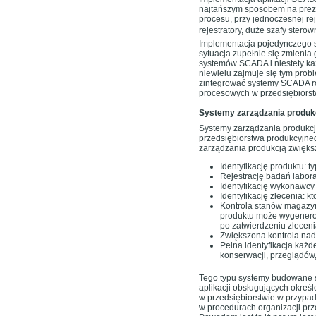
najtańszym sposobem na preze
procesu, przy jednoczesnej rej
rejestratory, duże szafy ster
Implementacja pojedynczego s
sytuacja zupełnie się zmienia 
systemów SCADA i niestety każ
niewielu zajmuje się tym pro
zintegrować systemy SCADA ró
procesowych w przedsiębiorst
Systemy zarządzania produk
Systemy zarządzania produkcją
przedsiębiorstwa produkcyjne
zarządzania produkcją zwiększ
Identyfikację produktu: t
Rejestrację badań labor
Identyfikację wykonawc
Identyfikację zlecenia: kto
Kontrola stanów magazy
produktu może wygenero
po zatwierdzeniu zlecenia
Zwiększona kontrola nad
Pełna identyfikacja każde
konserwacji, przeglądów,
Tego typu systemy budowane 
aplikacji obsługujących okreś
w przedsiębiorstwie w przypad
w procedurach organizacji prze