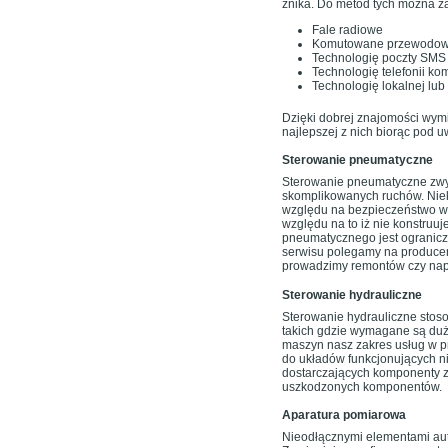
znika. Do metod tych można za
Fale radiowe
Komutowane przewodow
Technologię poczty SMS
Technologię telefonii 
Technologię lokalnej lub
Dzięki dobrej znajomości wym
najlepszej z nich biorąc pod
Sterowanie pneumatyczne
Sterowanie pneumatyczne zwy
skomplikowanych ruchów. Niek
względu na bezpieczeństwo w
względu na to iż nie konstruu
pneumatycznego jest ogranicz
serwisu polegamy na producen
prowadzimy remontów czy na
Sterowanie hydrauliczne
Sterowanie hydrauliczne stos
takich gdzie wymagane są duże
maszyn nasz zakres usług w p
do układów funkcjonujących n
dostarczających komponenty 
uszkodzonych komponentów.
Aparatura pomiarowa
Nieodłącznymi elementami aut