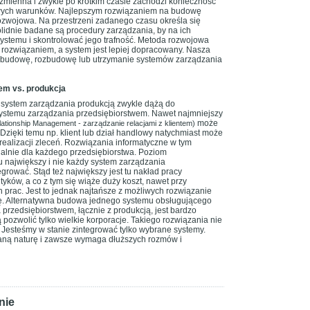
t zmienna i zwykle po krótkim czasie zachodzi konieczność
wych warunków. Najlepszym rozwiązaniem na budowę
ozwojowa. Na przestrzeni zadanego czasu określa się
olidnie badane są procedury zarządzania, by na ich
ystemu i skontrolować jego trafność. Metoda rozwojowa
 rozwiązaniem, a system jest lepiej dopracowany. Nasza
ać budowę, rozbudowę lub utrzymanie systemów zarządzania
em vs. produkcja
 system zarządzania produkcją zwykle dążą do
systemu zarządzania przedsiębiorstwem. Nawet najmniejszy
może
ationship Management - zarządzanie relacjami z klientem)
 Dzięki temu np. klient lub dział handlowy natychmiast może
 realizacji zleceń. Rozwiązania informatyczne w tym
ualnie dla każdego przedsiębiorstwa. Poziom
u największy i nie każdy system zarządzania
grować. Stąd też największy jest tu nakład pracy
tyków, a co z tym się wiąże duży koszt, nawet przy
prac. Jest to jednak najtańsze z możliwych rozwiązanie
ję. Alternatywna budowa jednego systemu obsługującego
 przedsiębiorstwem, łącznie z produkcją, jest bardzo
 pozwolić tylko wielkie korporacje. Takiego rozwiązania nie
 Jesteśmy w stanie zintegrować tylko wybrane systemy.
ną naturę i zawsze wymaga dłuższych rozmów i
nie