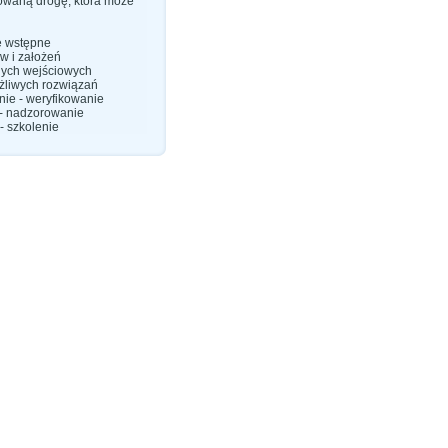
owaną drogę, która może
e wstępne
w i założeń
nych wejściowych
żliwych rozwiązań
nie - weryfikowanie
 - nadzorowanie
- szkolenie