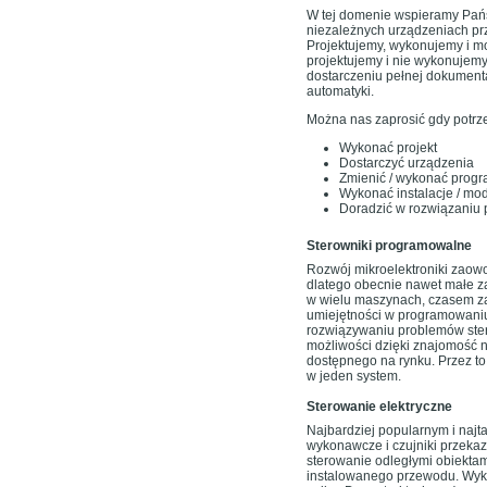
W tej domenie wspieramy Pań
niezależnych urządzeniach prz
Projektujemy, wykonujemy i mo
projektujemy i nie wykonujem
dostarczeniu pełnej dokument
automatyki.
Można nas zaprosić gdy potrz
Wykonać projekt
Dostarczyć urządzenia
Zmienić / wykonać progr
Wykonać instalacje / mo
Doradzić w rozwiązaniu
Sterowniki programowalne
Rozwój mikroelektroniki zaow
dlatego obecnie nawet małe z
w wielu maszynach, czasem za
umiejętności w programowani
rozwiązywaniu problemów ste
możliwości dzięki znajomość n
dostępnego na rynku. Przez to
w jeden system.
Sterowanie elektryczne
Najbardziej popularnym i najt
wykonawcze i czujniki przekaz
sterowanie odległymi obiektam
instalowanego przewodu. Wyko