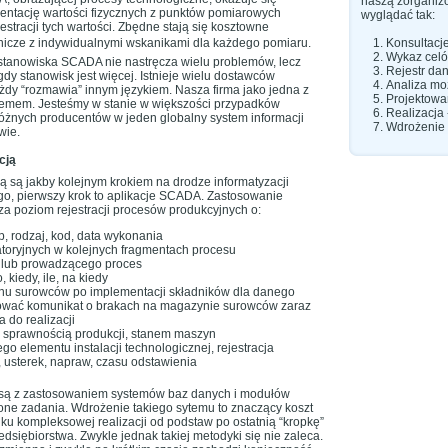
naszą zorganiz
ntację wartości fizycznych z punktów pomiarowych
wyglądać tak:
estracji tych wartości. Zbędne stają się kosztowne
ownicze z indywidualnymi wskanikami dla każdego pomiaru.
Konsultacj
Wykaz celó
tanowiska SCADA nie nastręcza wielu problemów, lecz
Rejestr da
gdy stanowisk jest więcej. Istnieje wielu dostawców
Analiza mo
dy “rozmawia” innym językiem. Nasza firma jako jedna z
Projektowa
blemem. Jesteśmy w stanie w większości przypadków
Realizacja
żnych producentów w jeden globalny system informacji
Wdrożenie 
wie.
cją
 są jakby kolejnym krokiem na drodze informatyzacji
go, pierwszy krok to aplikacje SCADA. Zastosowanie
a poziom rejestracji procesów produkcyjnych o:
yp, rodzaj, kod, data wykonania
atoryjnych w kolejnych fragmentach procesu
y lub prowadzącego proces
, kiedy, ile, na kiedy
nu surowców po implementacji składników dla danego
wać komunikat o brakach na magazynie surowców zaraz
 do realizacji
 sprawnością produkcji, stanem maszyn
go elementu instalacji technologicznej, rejestracja
 usterek, napraw, czasu odstawienia
są z zastosowaniem systemów baz danych i modułów
lone zadania. Wdrożenie takiego sytemu to znaczący koszt
ku kompleksowej realizacji od podstaw po ostatnią “kropkę”
dsiębiorstwa. Zwykle jednak takiej metodyki się nie zaleca.