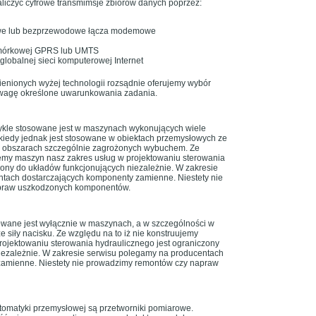
liczyć cyfrowe transmimsje zbiorów danych poprzez:
e lub bezprzewodowe łącza modemowe
komórkowej GPRS lub UMTS
 globalnej sieci komputerowej Internet
ienionych wyżej technologii rozsądnie oferujemy wybór
 uwagę określone uwarunkowania zadania.
kle stosowane jest w maszynach wykonujących wiele
iedy jednak jest stosowane w obiektach przemysłowych ze
 obszarach szczególnie zagrożonych wybuchem. Ze
jemy maszyn nasz zakres usług w projektowaniu sterowania
ony do układów funkcjonujących niezależnie. W zakresie
tach dostarczających komponenty zamienne. Niestety nie
praw uszkodzonych komponentów.
owane jest wyłącznie w maszynach, a w szczególności w
 siły nacisku. Ze względu na to iż nie konstruujemy
rojektowaniu sterowania hydraulicznego jest ograniczony
iezależnie. W zakresie serwisu polegamy na producentach
zamienne. Niestety nie prowadzimy remontów czy napraw
omatyki przemysłowej są przetworniki pomiarowe.