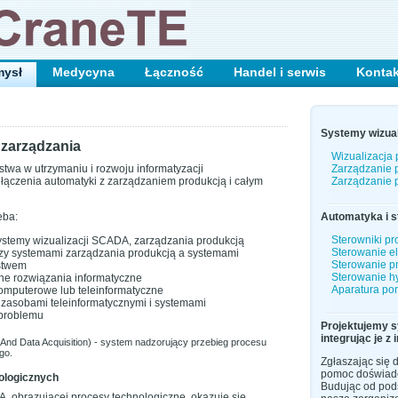
mysł
Medycyna
Łączność
Handel i serwis
Kontak
Systemy wizuali
i zarządzania
Wizualizacja
twa w utrzymaniu i rozwoju informatyzacji
Zarządzanie 
łączenia automatyki z zarządzaniem produkcją i całym
Zarządzanie 
eba:
Automatyka i s
Sterowniki p
stemy wizualizacji SCADA, zarządzania produkcją
Sterowanie e
y systemami zarządzania produkcją a systemami
Sterowanie 
rstwem
Sterowanie h
ne rozwiązania informatyczne
Aparatura po
omputerowe lub teleinformatyczne
zasobami teleinformatycznymi i systemami
 problemu
Projektujemy 
integrując je z
And Data Acquisition) - system nadzorujący przebieg procesu
go.
Zgłaszając się 
pomoc doświadc
ologicznych
Budując od pod
, obrazującej procesy technologiczne, okazuje się