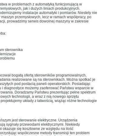
stwa w problemach z automatyką funkcjonującą w
emysłowych, jak i dużych liniach produkcyjnych.
dernizujemy instalacje automatyki i pomiarów. Niestety nie
y maszyn przemysłowych, lecz w ramach współpracy, po
acji, prowadzimy serwis dowolnej maszyny w zakresie
eba:
am sterownika
dernizacje
 problemu
ocował bogatą ofertą sterowników programowalnych,
adania realizowane są na sterownikach. Można spotkać je
szytych pod postacią paneli operatorskich. Posiadając
u i diagnostyce możemy zaoferować Państwu wsparcie w
rowania. Doradzamy Państwu prezentując pełne spektrum
owych technologii, a wraz z nią nowego sprzętu
 projektujemy układy z łatwością, wiążąc różne technologie
ańszym jest sterowanie elektryczne. Urządzenia
ują sygnały przewodami elektrycznymi. Niekiedy
i okazuje się kosztowne ze względu na ilość
rzystując współczesne metody transmisji ten problem